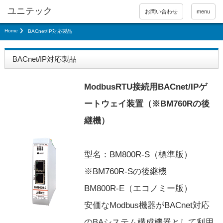
お問い合わせ
menu
Home
BACnet/IP対応製品
BACnet/IP対応製品
ModbusRTU接続用BACnet/IPゲ
ートウェイ装置（※BM760Rの後
継機）
型名：BM800R-S（標準版）
※BM760R-Sの後継機
BM800R-E（エコノミー版）
安価なModbus機器がBACnet対応
のBAシステム構成機器として利用