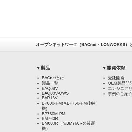
オープンネットワーク（BACnet・LONWORKS
▼製品
▼開発依頼
BACnetとは
受託開発
製品一覧
OEM製品開
BAQ08V
エンジニア
BAQ08V-OWS
事例のご紹
BAR16V
BP800-PM(※BP760-PM後継
機)
BP760M-PM
BM760R
BM800R（※BM760Rの後継
機）