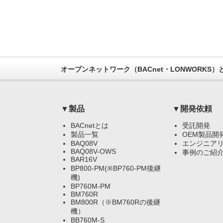
オープンネットワーク（BACnet・LONWORKS
▼製品
▼開発依頼
BACnetとは
受託開発
製品一覧
OEM製品開
BAQ08V
エンジニア
BAQ08V-OWS
事例のご紹
BAR16V
BP800-PM(※BP760-PM後継
機)
BP760M-PM
BM760R
BM800R（※BM760Rの後継
機）
BB760M-S