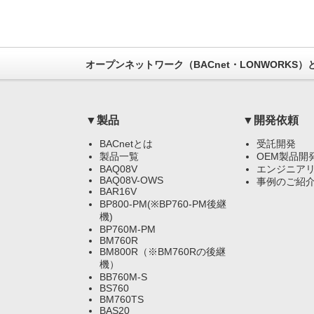
オープンネットワーク（BACnet・LONWORKS
▼製品
▼開発依頼
BACnetとは
受託開発
製品一覧
OEM製品開
BAQ08V
エンジニア
BAQ08V-OWS
事例のご紹
BAR16V
BP800-PM(※BP760-PM後継
機)
BP760M-PM
BM760R
BM800R（※BM760Rの後継
機）
BB760M-S
BS760
BM760TS
BAS20